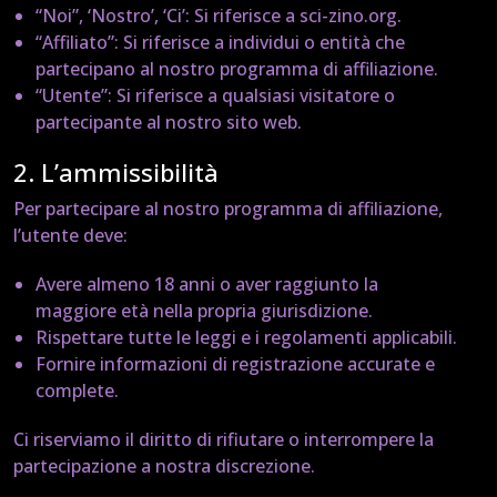
“Noi”, ‘Nostro’, ‘Ci’: Si riferisce a sci-zino.org.
“Affiliato”: Si riferisce a individui o entità che
partecipano al nostro programma di affiliazione.
“Utente”: Si riferisce a qualsiasi visitatore o
partecipante al nostro sito web.
2. L’ammissibilità
Per partecipare al nostro programma di affiliazione,
l’utente deve:
Avere almeno 18 anni o aver raggiunto la
maggiore età nella propria giurisdizione.
Rispettare tutte le leggi e i regolamenti applicabili.
Fornire informazioni di registrazione accurate e
complete.
Ci riserviamo il diritto di rifiutare o interrompere la
partecipazione a nostra discrezione.