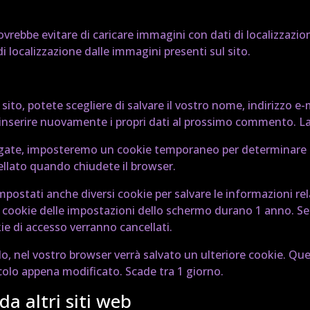
ovrebbe evitare di caricare immagini con dati di localizzazione
di localizzazione dalle immagini presenti sul sito.
ito, potete scegliere di salvare il vostro nome, indirizzo e
inserire nuovamente i propri dati al prossimo commento. La 
oggate, imposteremo un cookie temporaneo per determinare se
ellato quando chiudete il browser.
ostati anche diversi cookie per salvare le informazioni rela
i cookie delle impostazioni dello schermo durano 1 anno. Se s
kie di accesso verranno cancellati.
lo, nel vostro browser verrà salvato un ulteriore cookie. Qu
icolo appena modificato. Scade tra 1 giorno.
a altri siti web