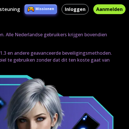
rsteuning
Inloggen
Aanmelden
Missionen
en. Alle Nederlandse gebruikers krijgen bovendien
LS 1.3 en andere geavanceerde beveiligingsmethoden.
el te gebruiken zonder dat dit ten koste gaat van
N