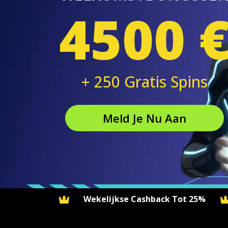
4500 
+ 250 Gratis Spins
Meld Je Nu Aan
Wekelijkse Cashback Tot 25%