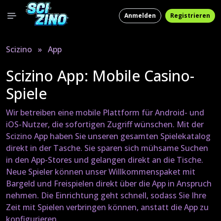
Anmelden
Registrieren
Scizino
»
App
Scizino App: Mobile Casino-
Spiele
Wir betreiben eine mobile Plattform für Android- und
iOS-Nutzer, die sofortigen Zugriff wünschen. Mit der
Scizino App haben Sie unseren gesamten Spielekatalog
direkt in der Tasche. Sie sparen sich mühsame Suchen
in den App-Stores und gelangen direkt an die Tische.
Neue Spieler können unser Willkommenspaket mit
Bargeld und Freispielen direkt über die App in Anspruch
nehmen. Die Einrichtung geht schnell, sodass Sie Ihre
Zeit mit Spielen verbringen können, anstatt die App zu
konfigurieren.